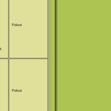
Polisot
le
Polisot