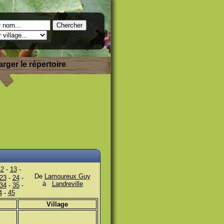
rger le répertoire
12
-
13
-
De
Lamoureux Guy
23
-
24
-
à
Landreville
34
-
35
-
4
-
45
Village