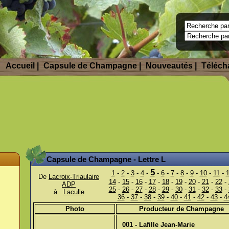
Accueil
|
Capsule de Champagne |
Nouveautés
|
Télécha
Capsule de Champagne
- Lettre L
5
1
-
2
-
3
-
4
-
-
6
-
7
-
8
-
9
-
10
-
11
-
De
Lacroix-Triaulaire
14
-
15
-
16
-
17
-
18
-
19
-
20
-
21
-
22
-
ADP
25
-
26
-
27
-
28
-
29
-
30
-
31
-
32
-
33
-
à
Laculle
36
-
37
-
38
-
39
-
40
-
41
-
42
-
43
-
4
Photo
Producteur de
Champagne
001 - Lafille Jean-Marie