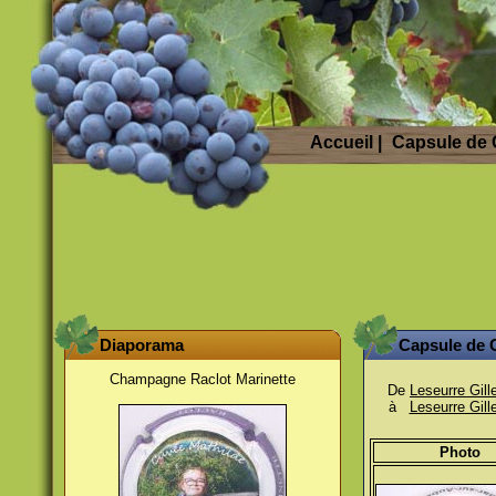
Accueil
|
Capsule de
Diaporama
Capsule de
Champagne Raclot Marinette
De
Leseurre Gill
à
Leseurre Gill
Photo