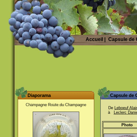
Accueil
|
Capsule de
Diaporama
Capsule de
Champagne Route du Champagne
De
Leboeuf Alai
à
Leclerc Danie
Photo