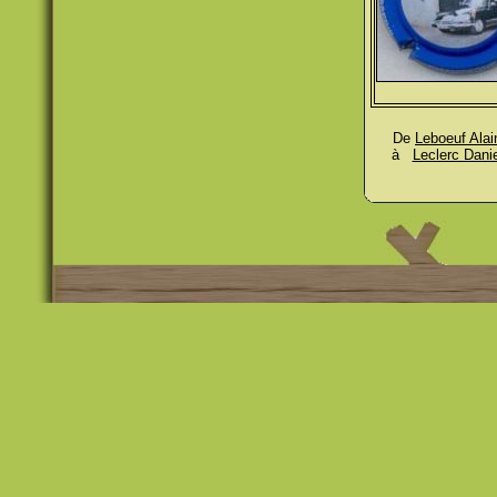
De
Leboeuf Alai
à
Leclerc Danie