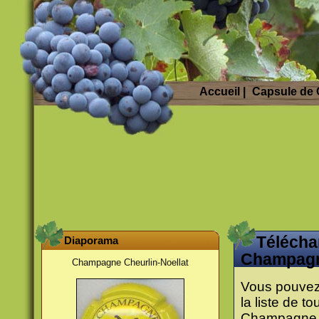
Accueil
|
Capsule de
Télécha
Diaporama
Champag
Champagne Cheurlin-Noellat
Vous pouvez 
la liste de t
Champagne