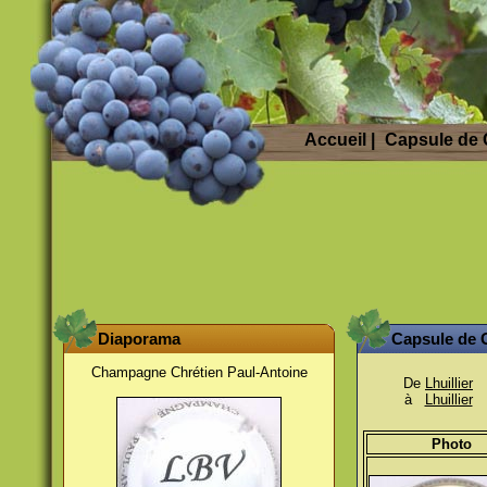
Accueil
|
Capsule de
Diaporama
Capsule de
Champagne Chrétien Paul-Antoine
De
Lhuillier
à
Lhuillier
Photo