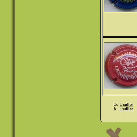
De
Lhuillier
à
Lhuillier