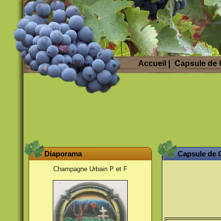
Accueil
|
Capsule de
Diaporama
Capsule de
Champagne Urbain P et F