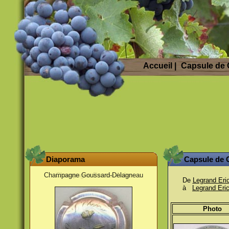
Accueil
|
Capsule de
Diaporama
Capsule de
Champagne Goussard-Delagneau
De
Legrand Eri
à
Legrand Eri
Photo