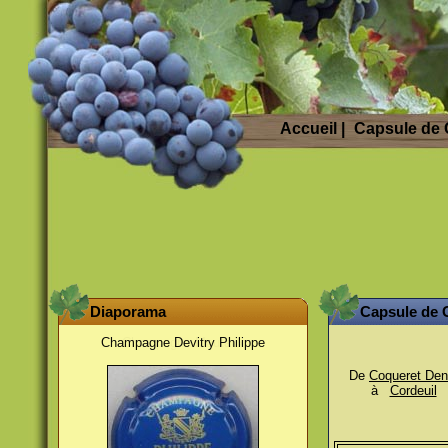
Accueil
|
Capsule de
Diaporama
Capsule de
Champagne Devitry Philippe
De
Coqueret Den
à
Cordeuil