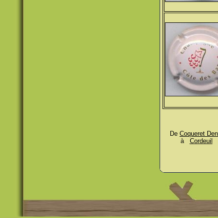
De
Coqueret Den
à
Cordeuil