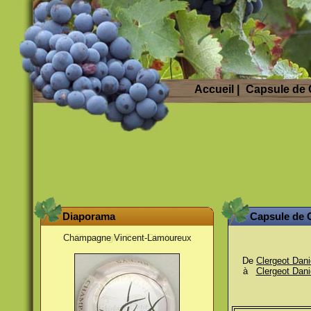
Accueil
|
Capsule de
Diaporama
Capsule de
Champagne Vincent-Lamoureux
De
Clergeot Dani
à
Clergeot Dani