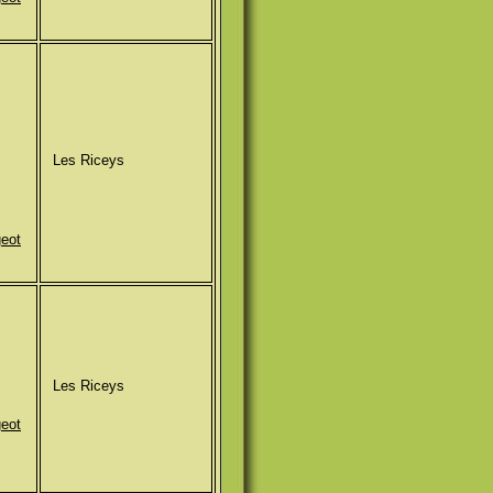
Les Riceys
geot
Les Riceys
geot