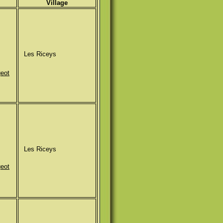
Village
Les Riceys
geot
Les Riceys
geot