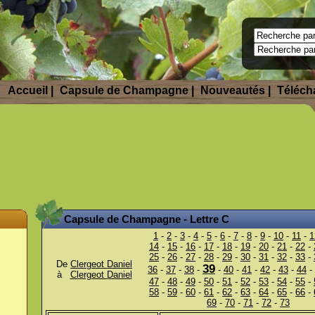
Accueil
|
Capsule de Champagne |
Nouveautés
|
Télécha
Capsule de Champagne
- Lettre C
1
-
2
-
3
-
4
-
5
-
6
-
7
-
8
-
9
-
10
-
11
-
1
14
-
15
-
16
-
17
-
18
-
19
-
20
-
21
-
22
-
25
-
26
-
27
-
28
-
29
-
30
-
31
-
32
-
33
-
De
Clergeot Daniel
39
36
-
37
-
38
-
-
40
-
41
-
42
-
43
-
44
-
à
Clergeot Daniel
47
-
48
-
49
-
50
-
51
-
52
-
53
-
54
-
55
-
58
-
59
-
60
-
61
-
62
-
63
-
64
-
65
-
66
-
69
-
70
-
71
-
72
-
73