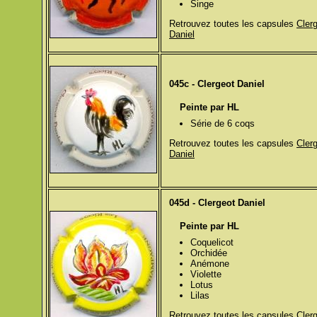
Singe
Retrouvez toutes les capsules
Cler
Daniel
045c - Clergeot Daniel
Peinte par HL
Série de 6 coqs
Retrouvez toutes les capsules
Cler
Daniel
045d - Clergeot Daniel
Peinte par HL
Coquelicot
Orchidée
Anémone
Violette
Lotus
Lilas
Retrouvez toutes les capsules
Cler