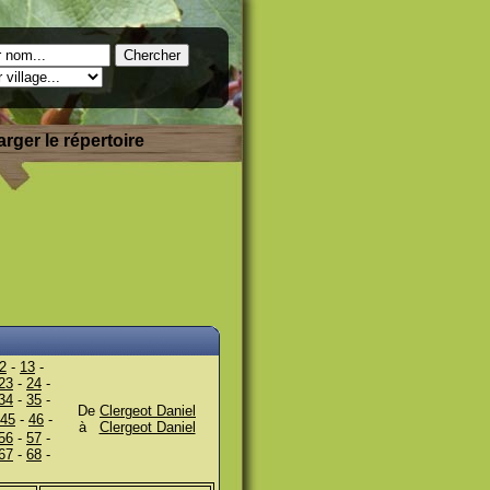
rger le répertoire
2
-
13
-
23
-
24
-
34
-
35
-
De
Clergeot Daniel
45
-
46
-
à
Clergeot Daniel
56
-
57
-
67
-
68
-