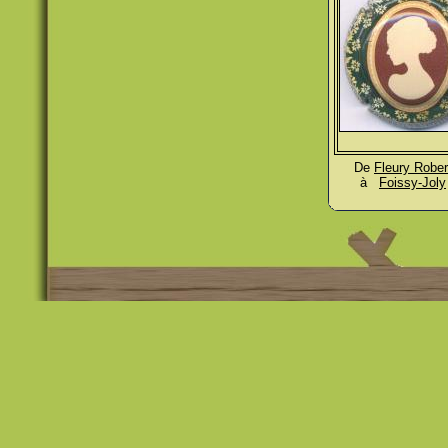
De
Fleury Rober
à
Foissy-Joly