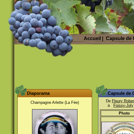
Accueil
|
Capsule de
Diaporama
Capsule de
De
Fleury Rober
Champagne Arlette (La Fée)
à
Foissy-Joly
Photo